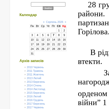
28 гр
райони.
Календар
пар
«
Серпень 2026
»
Пн
Вт
Ср
Чт
Пт
Сб
Нд
Горілова
1
2
3
4
5
6
7
8
9
10
11
12
13
14
15
16
17
18
19
20
21
22
23
24
25
26
27
28
29
30
В рід
31
втекти.
Архів записів
2010 Червень
З
2011 Травень
2011 Жовтень
2013 Лютий
нагород
2013 Березень
2014 Січень
2014 Листопад
орденом 
2015 Березень
2016 Лютий
війни” 1
2016 Грудень
2017 Березень
2017 Червень