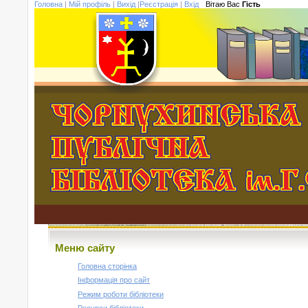
Головна
|
Мій профіль
|
Вихід
|
Реєстрація
|
Вхід
Вітаю Вас
Гість
Меню сайту
Головна сторінка
Інформація про сайт
Режим роботи бібліотеки