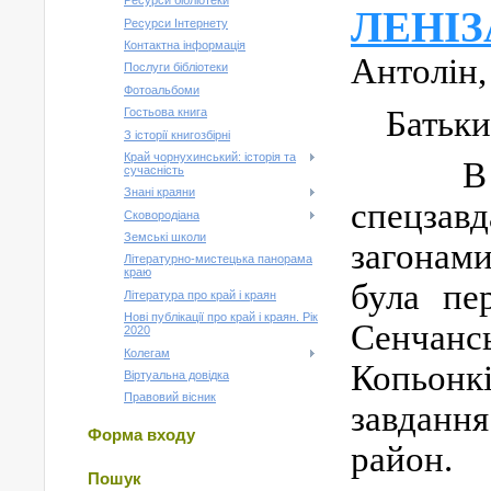
Ресурси бібліотеки
ЛЕНІЗ
Ресурси Інтернету
Контактна інформація
Антолін,
Послуги бібліотеки
Фотоальбоми
Батьк
Гостьова книга
З історії книгозбірні
Край чорнухинський: історія та
В
сучасність
Знані краяни
спецзавд
Сковородіана
Земські школи
загонами
Літературно-мистецька панорама
краю
була пе
Література про край і краян
Нові публікації про край і краян. Рік
Сенчансь
2020
Колегам
Копьонкі
Віртуальна довідка
Правовий вісник
завдання
Форма входу
район.
Пошук